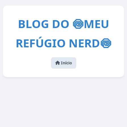
BLOG DO 🍥MEU
REFÚGIO NERD🍥
Início