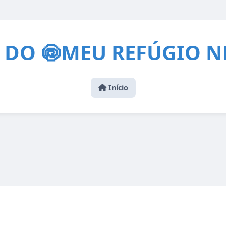
 DO 🍥MEU REFÚGIO N
Início