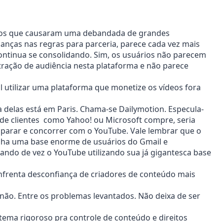
los que causaram uma debandada de grandes
nças nas regras para parceria, parece cada vez mais
ontinua se consolidando. Sim, os usuários não parecem
tração de audiência nesta plataforma e não parece
il utilizar uma plataforma que monetize os vídeos fora
a delas está em Paris. Chama-se Dailymotion. Especula-
e clientes como Yahoo! ou Microsoft compre, seria
uiparar e concorrer com o YouTube. Vale lembrar que o
inha uma base enorme de usuários do Gmail e
ando de vez o YouTube utilizando sua já gigantesca base
nfrenta desconfiança de criadores de conteúdo mais
ão. Entre os problemas levantados. Não deixa de ser
tema rigoroso pra controle de conteúdo e direitos