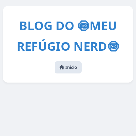
BLOG DO 🍥MEU
REFÚGIO NERD🍥
Início