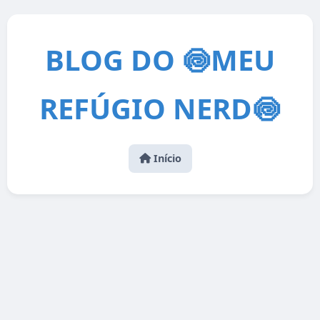
BLOG DO 🍥MEU
REFÚGIO NERD🍥
Início