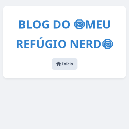
BLOG DO 🍥MEU
REFÚGIO NERD🍥
Início