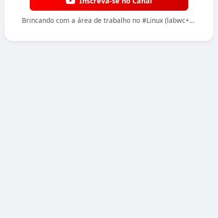
Inscreva-se no Canal
Brincando com a área de trabalho no #Linux (labwc+lxqt,etc...) #fun #fyp #foryou