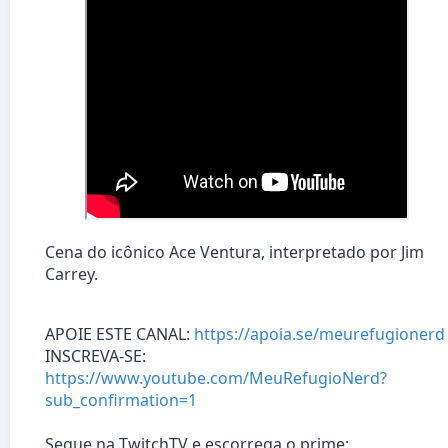
Cena do icônico Ace Ventura, interpretado por Jim
Carrey.
APOIE ESTE CANAL:
https://apoia.se/meurefugionerd
INSCREVA-SE:
https://www.youtube.com/MeuRefugioNerd?
sub_confirmation=1
Segue na TwitchTV e escorrega o prime: