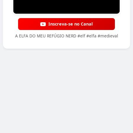
Inscreva-se no Canal
A ELFA DO MEU REFÚGIO NERD #elf #elfa #medieval