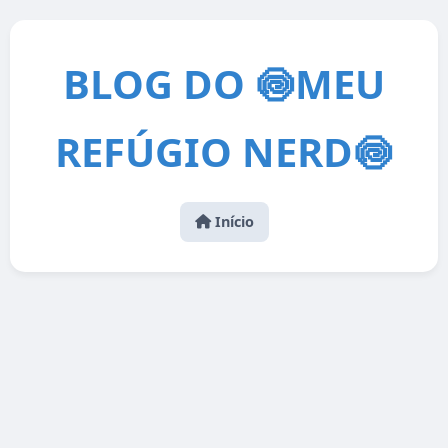
BLOG DO 🍥MEU
REFÚGIO NERD🍥
Início