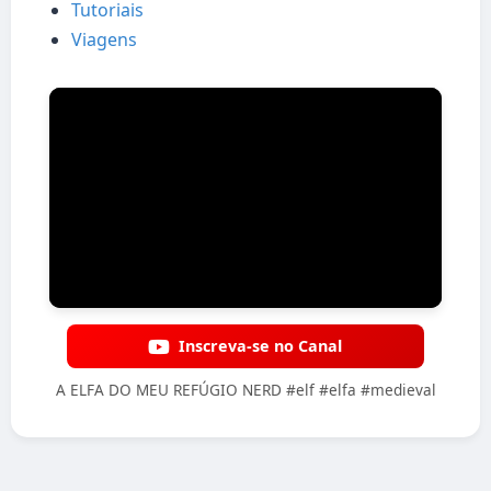
Tutoriais
Viagens
Inscreva-se no Canal
A ELFA DO MEU REFÚGIO NERD #elf #elfa #medieval