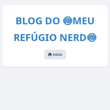
BLOG DO 🍥MEU
REFÚGIO NERD🍥
Início