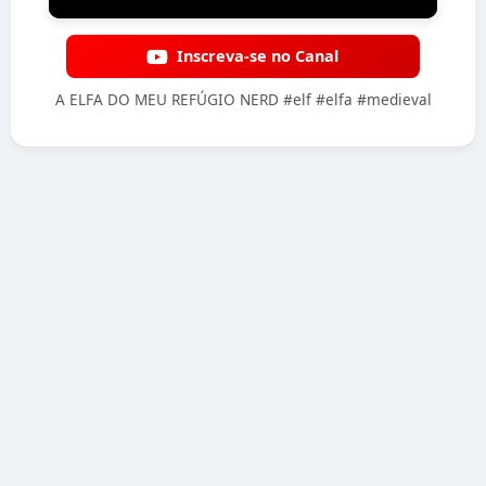
Inscreva-se no Canal
A ELFA DO MEU REFÚGIO NERD #elf #elfa #medieval