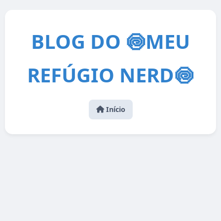
BLOG DO 🍥MEU
REFÚGIO NERD🍥
Início