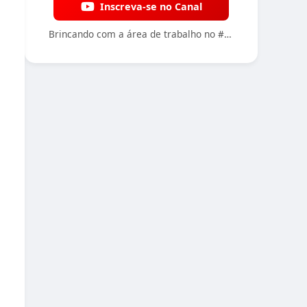
Inscreva-se no Canal
Brincando com a área de trabalho no #Linux (labwc+lxqt,etc...) #fun #fyp #foryou