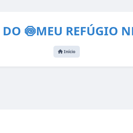
 DO 🍥MEU REFÚGIO N
Início