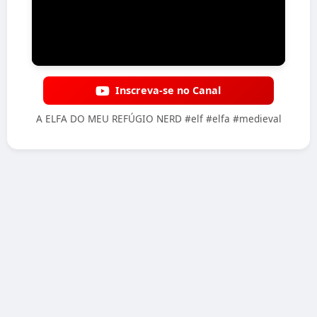
Inscreva-se no Canal
A ELFA DO MEU REFÚGIO NERD #elf #elfa #medieval