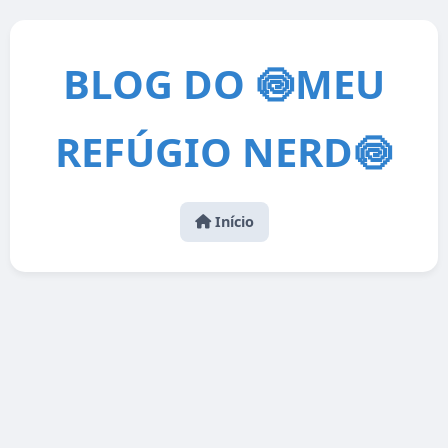
BLOG DO 🍥MEU
REFÚGIO NERD🍥
Início