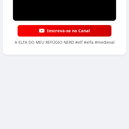
Inscreva-se no Canal
A ELFA DO MEU REFÚGIO NERD #elf #elfa #medieval