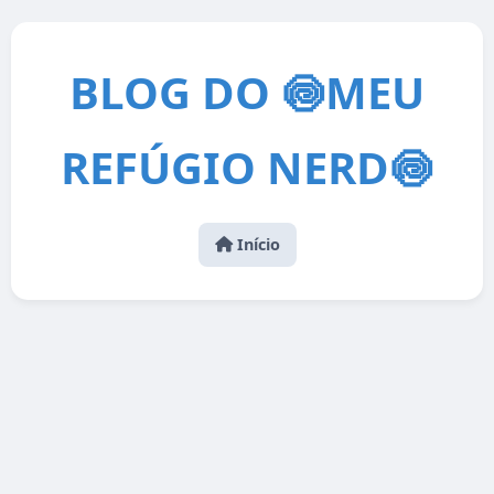
BLOG DO 🍥MEU
REFÚGIO NERD🍥
Início