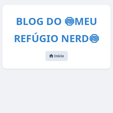
BLOG DO 🍥MEU
REFÚGIO NERD🍥
Início