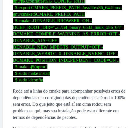
gnu/pkgconfig:$PKG_CONFIG_PATH
$ export CMAKE_PREFIX_PATH=/usr/lib/x86_64-linux-
gnu/cmake:$CMAKE_PREFIX_PATH
$ cmake -DENABLE_BROWSER=ON -
DCEF_ROOT_DIR="../../cef_binary_6533_linux_x86_64" -
DCMAKE_COMPILE_WARNING_AS_ERROR=OFF -
DENABLE_AJA=OFF -
DENABLE_NEW_MPEGTS_OUTPUT=OFF -
DENABLE_WEBRTC=0 -DENABLE_NVENC=OFF -
DCMAKE_POSITION_INDEPENDENT_CODE=ON ..
$ make -j$(nproc)
$ sudo make install
$ sudo ldconfig
Rode até a linha do cmake para acompanhar possíveis erros de
dependências e ir corrigindo das dependências até rodar 100%
sem erros. Do que jeito que está aí em cima rodou sem
problemas aqui, mas sua instalação pode estar diferente em
termos de dependências de pacotes.