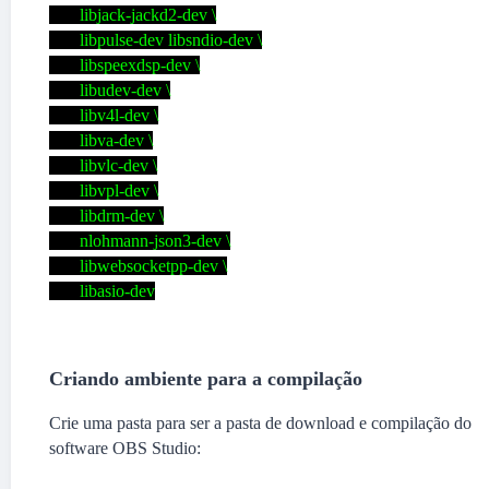
libjack-jackd2-dev \
libpulse-dev libsndio-dev \
libspeexdsp-dev \
libudev-dev \
libv4l-dev \
libva-dev \
libvlc-dev \
libvpl-dev \
libdrm-dev \
nlohmann-json3-dev \
libwebsocketpp-dev \
libasio-dev
Criando ambiente para a compilação
Crie uma pasta para ser a pasta de download e compilação do
software OBS Studio: