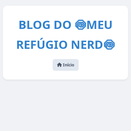
BLOG DO 🍥MEU
REFÚGIO NERD🍥
Início