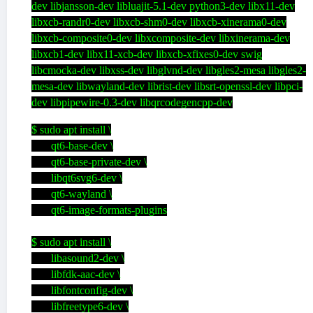
dev libjansson-dev libluajit-5.1-dev python3-dev libx11-dev
libxcb-randr0-dev libxcb-shm0-dev libxcb-xinerama0-dev
libxcb-composite0-dev libxcomposite-dev libxinerama-dev
libxcb1-dev libx11-xcb-dev libxcb-xfixes0-dev swig
libcmocka-dev libxss-dev libglvnd-dev libgles2-mesa libgles2-
mesa-dev libwayland-dev librist-dev libsrt-openssl-dev libpci-
dev libpipewire-0.3-dev libqrcodegencpp-dev
$ sudo apt install \
qt6-base-dev \
qt6-base-private-dev \
libqt6svg6-dev \
qt6-wayland \
qt6-image-formats-plugins
$ sudo apt install \
libasound2-dev \
libfdk-aac-dev \
libfontconfig-dev \
libfreetype6-dev \