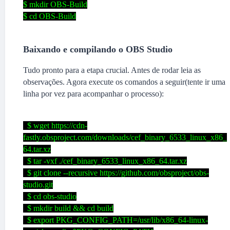
$ mkdir OBS-Build
$ cd OBS-Build
Baixando e compilando o OBS Studio
Tudo pronto para a etapa crucial. Antes de rodar leia as
observações. Agora execute os comandos a seguir(tente ir uma
linha por vez para acompanhar o processo):
$
wget https://cdn-
fastly.obsproject.com/downloads/cef_binary_6533_linux_x86_
64.tar.xz
$ tar -vxf ./cef_binary_6533_linux_x86_64.tar.xz
$ git clone --recursive https://github.com/obsproject/obs-
studio.git
$ cd obs-studio
$ mkdir build && cd build
$ export PKG_CONFIG_PATH=/usr/lib/x86_64-linux-