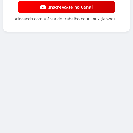
Inscreva-se no Canal
Brincando com a área de trabalho no #Linux (labwc+lxqt,etc...) #fun #fyp #foryou