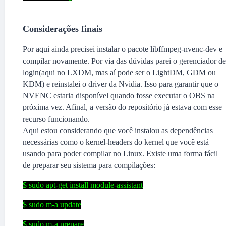
Considerações finais
Por aqui ainda precisei instalar o pacote libffmpeg-nvenc-dev e
compilar novamente. Por via das dúvidas parei o gerenciador de
login(aqui no LXDM, mas aí pode ser o LightDM, GDM ou
KDM) e reinstalei o driver da Nvidia. Isso para garantir que o
NVENC estaria disponível quando fosse executar o OBS na
próxima vez. Afinal, a versão do repositório já estava com esse
recurso funcionando.
Aqui estou considerando que você instalou as dependências
necessárias como o kernel-headers do kernel que você está
usando para poder compilar no Linux. Existe uma forma fácil
de preparar seu sistema para compilações:
$ sudo apt-get install module-assistant
$ sudo m-a update
$ sudo m-a prepare