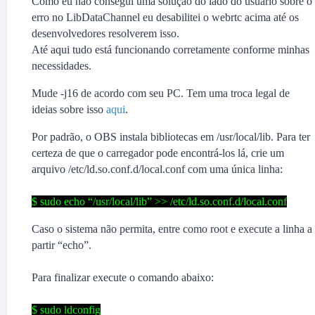
Como eu não consegui uma solução do lado do usuário sobre o
erro no LibDataChannel eu desabilitei o webrtc acima até os
desenvolvedores resolverem isso.
Até aqui tudo está funcionando corretamente conforme minhas
necessidades.
Mude -j16 de acordo com seu PC. Tem uma troca legal de
ideias sobre isso
aqui
.
Por padrão, o OBS instala bibliotecas em /usr/local/lib. Para ter
certeza de que o carregador pode encontrá-los lá, crie um
arquivo /etc/ld.so.conf.d/local.conf com uma única linha:
$ sudo echo “/usr/local/lib” >> /etc/ld.so.conf.d/local.conf
Caso o sistema não permita, entre como root e execute a linha a
partir “echo”.
Para finalizar execute o comando abaixo:
$ sudo ldconfig