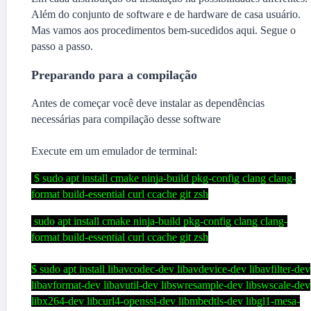
Além do conjunto de software e de hardware de casa usuário.
Mas vamos aos procedimentos bem-sucedidos aqui. Segue o
passo a passo.
Preparando para a compilação
Antes de começar você deve instalar as dependências
necessárias para compilação desse software
Execute em um emulador de terminal:
$ sudo apt install cmake ninja-build pkg-config clang clang-
format build-essential curl ccache git zsh
sudo apt install cmake ninja-build pkg-config clang clang-
format build-essential curl ccache git zsh
$ sudo apt install libavcodec-dev libavdevice-dev libavfilter-dev
libavformat-dev libavutil-dev libswresample-dev libswscale-dev
libx264-dev libcurl4-openssl-dev libmbedtls-dev libgl1-mesa-